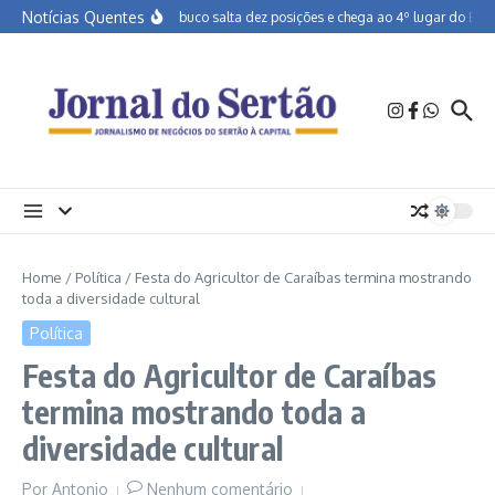
Ir para o conteúdo
Notícias Quentes
Pernambuco salta dez posições e chega ao 4º lugar do Brasil
Home
/
Política
/
Festa do Agricultor de Caraíbas termina mostrando
toda a diversidade cultural
Política
Festa do Agricultor de Caraíbas
termina mostrando toda a
diversidade cultural
Por
Antonio
Nenhum comentário