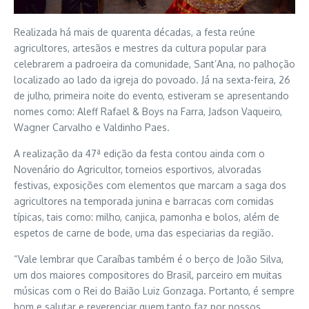
Realizada há mais de quarenta décadas, a festa reúne
agricultores, artesãos e mestres da cultura popular para
celebrarem a padroeira da comunidade, Sant’Ana, no palhoção
localizado ao lado da igreja do povoado. Já na sexta-feira, 26
de julho, primeira noite do evento, estiveram se apresentando
nomes como: Aleff Rafael & Boys na Farra, Jadson Vaqueiro,
Wagner Carvalho e Valdinho Paes.
A realização da 47ª edição da festa contou ainda com o
Novenário do Agricultor, torneios esportivos, alvoradas
festivas, exposições com elementos que marcam a saga dos
agricultores na temporada junina e barracas com comidas
típicas, tais como: milho, canjica, pamonha e bolos, além de
espetos de carne de bode, uma das especiarias da região.
“Vale lembrar que Caraíbas também é o berço de João Silva,
um dos maiores compositores do Brasil, parceiro em muitas
músicas com o Rei do Baião Luiz Gonzaga. Portanto, é sempre
bom e salutar e reverenciar quem tanto faz por nossos