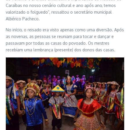
Caraíbas no nosso cenário cultural e ano após ano, temos
valorizado o folguedo”, ressaltou o secretário municipal
Albérico Pacheco.
No início, o reisado era visto apenas como uma diversão. Após
as novenas, as pessoas se reuniam para tocar e dançar e
passavam por todas as casas do povoado. Os mestres
recebiam uma lembrança (presente) dos donos das casas.