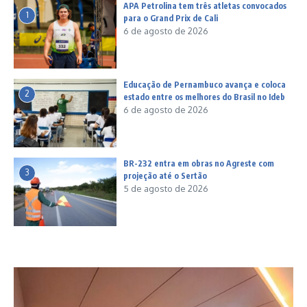
APA Petrolina tem três atletas convocados
1
para o Grand Prix de Cali
6 de agosto de 2026
Educação de Pernambuco avança e coloca
2
estado entre os melhores do Brasil no Ideb
6 de agosto de 2026
BR-232 entra em obras no Agreste com
3
projeção até o Sertão
5 de agosto de 2026