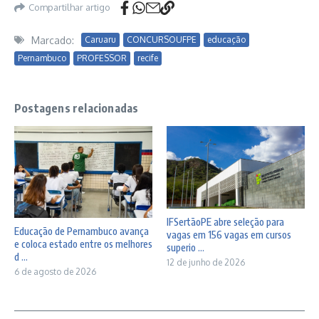
Compartilhar artigo
Marcado:
Caruaru
CONCURSOUFPE
educação
Pernambuco
PROFESSOR
recife
Postagens relacionadas
IFSertãoPE abre seleção para
Educação de Pernambuco avança
vagas em 156 vagas em cursos
e coloca estado entre os melhores
superio ...
d ...
12 de junho de 2026
6 de agosto de 2026