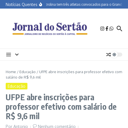
Ir para o conteúdo
Notícias Quentes
APA Petrolina tem três atletas convocados para o Grand Prix 
Home
/
Educação
/
UFPE abre inscrições para professor efetivo com
salário de R$ 9,6 mil
Educação
UFPE abre inscrições para
professor efetivo com salário de
R$ 9,6 mil
Por
Antonio
Nenhum comentário