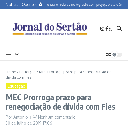
Ir para o conteúdo
Notícias Quentes
BR-232 entra em obras no Agreste com projeção até o Sertão
Home
/
Educação
/
MEC Prorroga prazo para renegociação de
dívida com Fies
Educação
MEC Prorroga prazo para
renegociação de dívida com Fies
Por
Antonio
Nenhum comentário
30 de julho de 2019
17:06