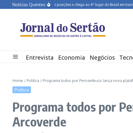
Ir para o conteúdo
Notícias Quentes
Pernambuco salta dez posições e chega ao 4º lugar do Brasil em transformaçã
Entrevista
Economia
Negócios
Tecn
Home
/
Política
/
Programa todos por Pernambuco lança nova plataf
Política
Programa todos por Pe
Arcoverde