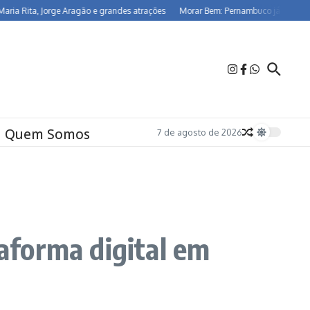
a, Jorge Aragão e grandes atrações
Morar Bem: Pernambuco já beneficia 26,5 m
Quem Somos
7 de agosto de 2026
aforma digital em