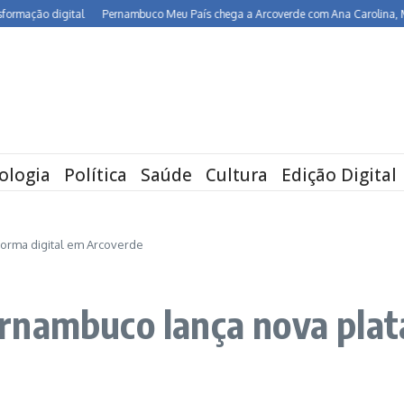
o digital
Pernambuco Meu País chega a Arcoverde com Ana Carolina, Maria Rit
ologia
Política
Saúde
Cultura
Edição Digital
orma digital em Arcoverde
rnambuco lança nova plat