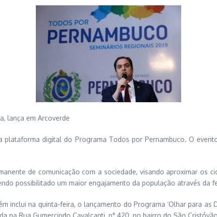
ra, lança em Arcoverde
nova plataforma digital do Programa Todos por Pernambuco. O even
anente de comunicação com a sociedade, visando aproximar os cida
tendo possibilitado um maior engajamento da população através da f
clui na quinta-feira, o lançamento do Programa ‘Olhar para as Difer
ada na Rua Gumercindo Cavalcanti, n° 420, no bairro do São Cristóvão