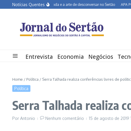
Ir para o conteúdo
Notícias Quentes
João Campos na estrada e a arte de desconversar no Sertão
APA Petrolina
Entrevista
Economia
Negócios
Tecn
Home
/
Política
/
Serra Talhada realiza conferências livres de polít
Política
Serra Talhada realiza c
Por
Antonio
Nenhum comentário
15 de agosto de 2019