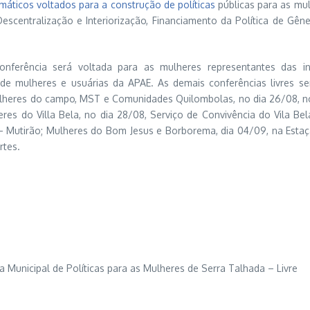
áticos voltados para a construção de políticas
públicas para as mu
 Descentralização e Interiorização, Financiamento da Política de G
conferência será voltada para as mulheres representantes das 
de mulheres e usuárias da APAE. As demais conferências livres 
heres do campo, MST e Comunidades Quilombolas, no dia 26/08, no 
eres do Villa Bela, no dia 28/08, Serviço de Convivência do Vila B
– Mutirão; Mulheres do Bom Jesus e Borborema, dia 04/09, na Estaçã
rtes.
a Municipal de Políticas para as Mulheres de Serra Talhada – Livre