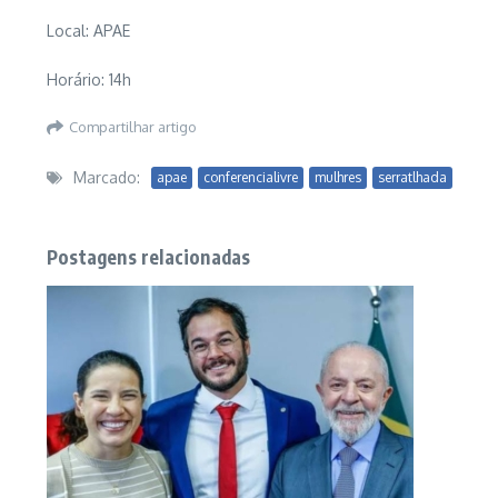
Local: APAE
Horário: 14h
Compartilhar artigo
Marcado:
apae
conferencialivre
mulhres
serratlhada
Postagens relacionadas