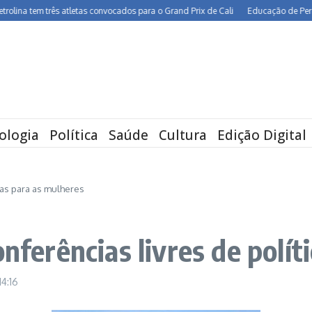
 tem três atletas convocados para o Grand Prix de Cali
Educação de Pernambuco
ologia
Política
Saúde
Cultura
Edição Digital
icas para as mulheres
onferências livres de polí
14:16