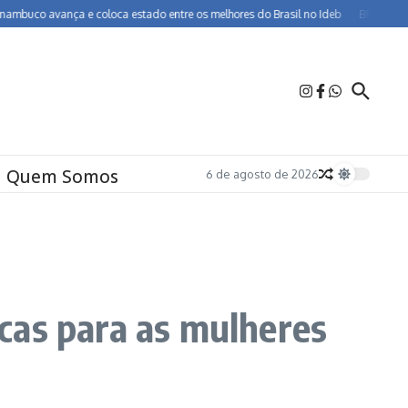
 avança e coloca estado entre os melhores do Brasil no Ideb
BR-232 entra em 
Quem Somos
6 de agosto de 2026
ticas para as mulheres