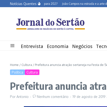
Ir para o conteúdo
Notícias Quentes
Semiárido em alerta para 2027
João Campos na estrada e a arte de desco
Entrevista
Economia
Negócios
Tecn
Home
/
Cultura
/
Prefeitura anuncia atração sertaneja na Festa de 
Política
Cultura
Prefeitura anuncia atr
Por
Antonio
Nenhum comentário
19 de agosto de 2019