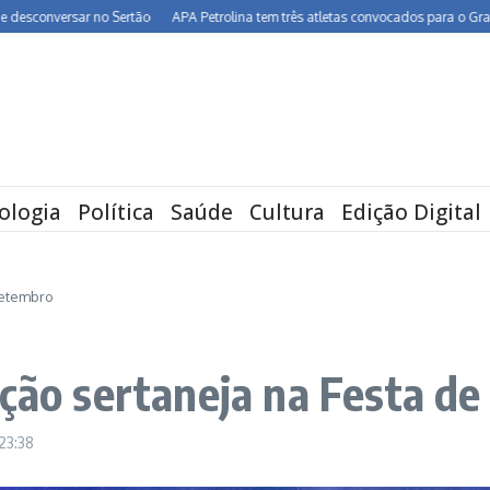
nversar no Sertão
APA Petrolina tem três atletas convocados para o Grand Prix 
ologia
Política
Saúde
Cultura
Edição Digital
Setembro
ação sertaneja na Festa d
23:38