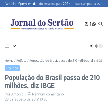
Ir para o conteúdo
Notícias Quentes
Semiárido em alerta para 2027
João Campos na estrada e 
Home
/
Política
/
População do Brasil passa de 210 milhões, diz IBGE
Política
População do Brasil passa de 210
milhões, diz IBGE
Por
Antonio
Nenhum comentário
28 de agosto de 2019
10:30