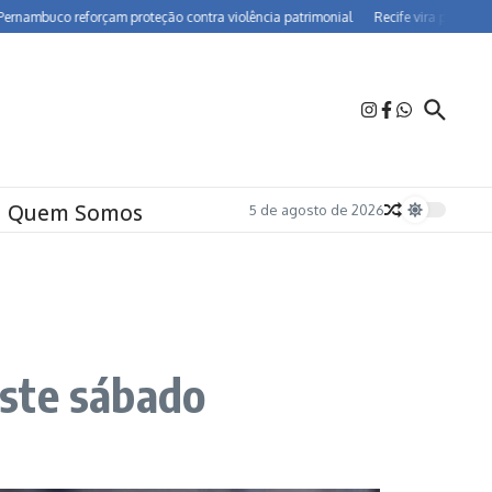
co reforçam proteção contra violência patrimonial
Recife vira polo de farmaco
Quem Somos
5 de agosto de 2026
este sábado