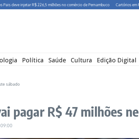
eve injetar R$ 226,5 milhões no comércio de Pernambuco
Cartórios em Pernambu
ologia
Política
Saúde
Cultura
Edição Digital
ste sábado
ai pagar R$ 47 milhões n
9
09:00