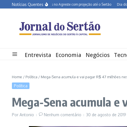
Ir para o conteúdo
Notícias Quentes
BR-232 entra em obras no Agreste com projeção até o Sertão
Dia dos Pais d
Entrevista
Economia
Negócios
Tecn
Home
/
Política
/
Mega-Sena acumula e vai pagar R$ 47 milhões ne
Política
Mega-Sena acumula e v
Por
Antonio
Nenhum comentário
30 de agosto de 201