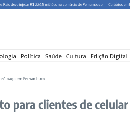
eve injetar R$ 226,5 milhões no comércio de Pernambuco
Cartórios em Pernambu
ologia
Política
Saúde
Cultura
Edição Digital
r pré-pago em Pernambuco
 para clientes de celula