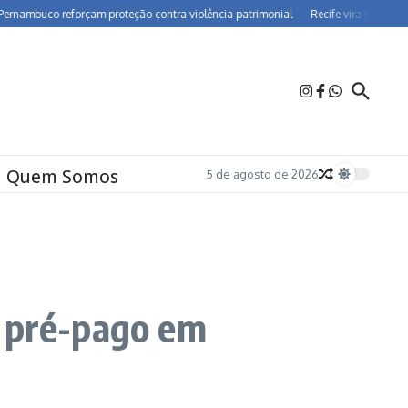
co reforçam proteção contra violência patrimonial
Recife vira polo de farmaco
Quem Somos
5 de agosto de 2026
r pré-pago em