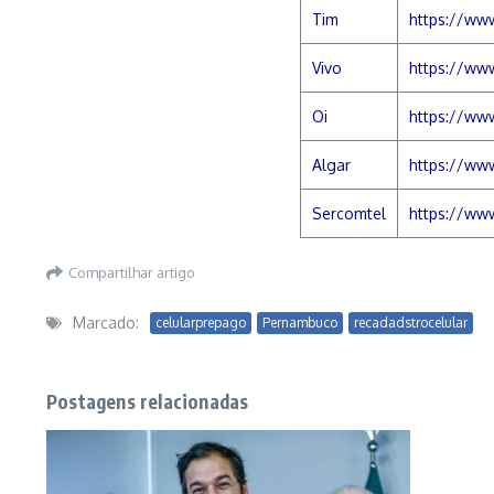
Tim
https://www
Vivo
https://www
Oi
https://www
Algar
https://ww
Sercomtel
https://ww
Compartilhar artigo
Marcado:
celularprepago
Pernambuco
recadadstrocelular
Postagens relacionadas