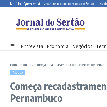
Ir para o conteúdo
Notícias Quentes
BR-232 entra em obras no Agreste com projeção até o Sertão
Dia dos Pais d
Entrevista
Economia
Negócios
Tecn
Home
/
Política
/
Começa recadastramento para clientes de celula
Política
Começa recadastramento
Pernambuco