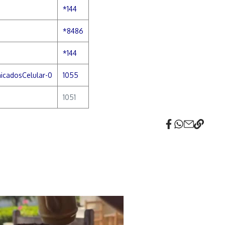
*144
*8486
*144
icadosCelular-0
1055
1051