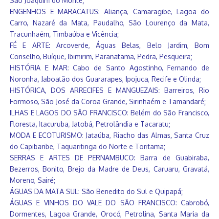
São Joaquim do Monte;
ENGENHOS E MARACATUS: Aliança, Camaragibe, Lagoa do
Carro, Nazaré da Mata, Paudalho, São Lourenço da Mata,
Tracunhaém, Timbaúba e Vicência;
FÉ E ARTE: Arcoverde, Águas Belas, Belo Jardim, Bom
Conselho, Buíque, Ibimirim, Paranatama, Pedra, Pesqueira;
HISTÓRIA E MAR: Cabo de Santo Agostinho, Fernando de
Noronha, Jaboatão dos Guararapes, Ipojuca, Recife e Olinda;
HISTÓRICA, DOS ARRECIFES E MANGUEZAIS: Barreiros, Rio
Formoso, São José da Coroa Grande, Sirinhaém e Tamandaré;
ILHAS E LAGOS DO SÃO FRANCISCO: Belém do São Francisco,
Floresta, Itacuruba, Jatobá, Petrolândia e Tacaratu;
MODA E ECOTURISMO: Jataúba, Riacho das Almas, Santa Cruz
do Capibaribe, Taquaritinga do Norte e Toritama;
SERRAS E ARTES DE PERNAMBUCO: Barra de Guabiraba,
Bezerros, Bonito, Brejo da Madre de Deus, Caruaru, Gravatá,
Moreno, Sairé;
ÁGUAS DA MATA SUL: São Benedito do Sul e Quipapá;
ÁGUAS E VINHOS DO VALE DO SÃO FRANCISCO: Cabrobó,
Dormentes, Lagoa Grande, Orocó, Petrolina, Santa Maria da