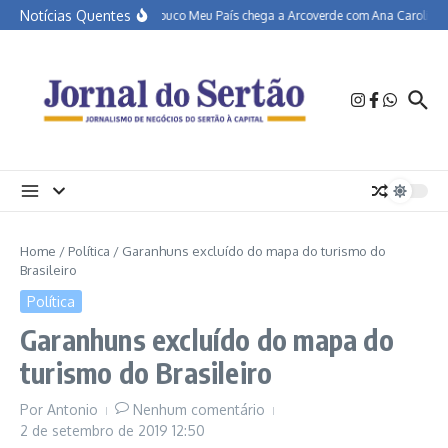
Ir para o conteúdo
Notícias Quentes
Pernambuco Meu País chega a Arcoverde com Ana Carolina, Ma
Home
/
Política
/
Garanhuns excluído do mapa do turismo do
Brasileiro
Política
Garanhuns excluído do mapa do
turismo do Brasileiro
Por
Antonio
Nenhum comentário
2 de setembro de 2019
12:50