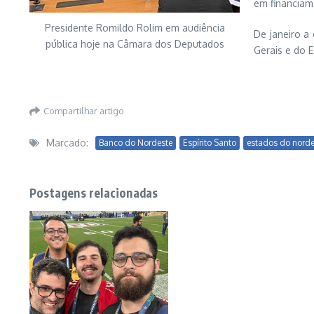
em financiam
Presidente Romildo Rolim em audiência
De janeiro a
pública hoje na Câmara dos Deputados
Gerais e do 
Compartilhar artigo
Marcado:
Banco do Nordeste
Espírito Santo
estados do norde
Postagens relacionadas