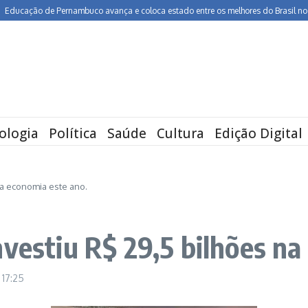
ção de Pernambuco avança e coloca estado entre os melhores do Brasil no Ideb
ologia
Política
Saúde
Cultura
Edição Digital
na economia este ano.
nvestiu R$ 29,5 bilhões na
9
17:25