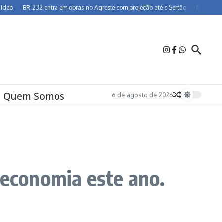
BR-232 entra em obras no Agreste com projeção até o Sertão
Dia dos Pais de
Quem Somos
6 de agosto de 2026
 economia este ano.