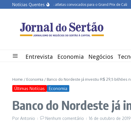
Ir para o conteúdo
Notícias Quentes
APA Petrolina tem três atletas convocados para o Grand Prix de Cali
Educa
Entrevista
Economia
Negócios
Tecn
Home
/
Economia
/
Banco do Nordeste já investiu R$ 29,5 bilhões 
Últimas Notícias
Economia
Banco do Nordeste já i
Por
Antonio
Nenhum comentário
16 de outubro de 201