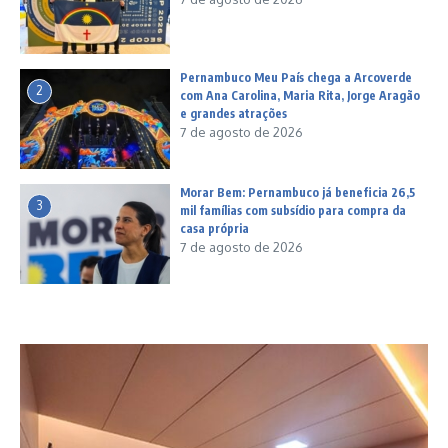
Pernambuco Meu País chega a Arcoverde
2
com Ana Carolina, Maria Rita, Jorge Aragão
e grandes atrações
7 de agosto de 2026
Morar Bem: Pernambuco já beneficia 26,5
3
mil famílias com subsídio para compra da
casa própria
7 de agosto de 2026