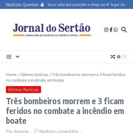
Ir para o conteúdo
Notícias Quentes
Pernambuco salta dez posições e chega ao 4º lugar do Brasil
Home
/
Últimas Notícias
/
Três bombeiros morrem e 3 ficam feridos
no combate a incêndio em boate
Últimas Notícias
Três bombeiros morrem e 3 ficam
feridos no combate a incêndio em
boate
Por
Antonio
Nenhum comentário