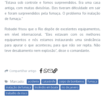
“Estava sob controle e fomos surpreendidos. Era uma casa
antiga, com muitas divisórias. Eles tiveram dificuldade em sair
e foram surpreendidos pela fumaça. O problema foi inalação
de fumaça.”
Robadei frisou que o Rio dispõe de excelentes equipamentos,
em nível internacional. “Eles estavam com os melhores
equipamentos e nós estamos instaurando uma sindicância
para apurar o que aconteceu, para que não ser repita. Não
teve desabamento nem explosão”, disse o comandante.
Compartilhar artigo
Marcado:
acidente
catastrofe
corpo de bombeiros
fumaça
inalação de fumaça
Incêndio em boate
rio de janeiro
trabalho de risco