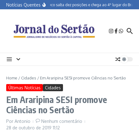
Ir para o conteúdo
Notícias Quentes
Pernambuco salta dez posições e chega ao 4º lugar do Brasil e
Home
/
Cidades
/
Em Araripina SESI promove Ciências no Sertão
Últimas Notícias
Cidades
Em Araripina SESI promove
Ciências no Sertão
Por
Antonio
Nenhum comentário
28 de outubro de 2019
11:12