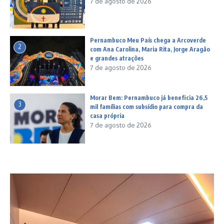
7 de agosto de 2026
Pernambuco Meu País chega a Arcoverde
2
com Ana Carolina, Maria Rita, Jorge Aragão
e grandes atrações
7 de agosto de 2026
Morar Bem: Pernambuco já beneficia 26,5
3
mil famílias com subsídio para compra da
casa própria
7 de agosto de 2026