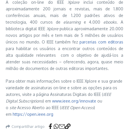
A coleção on-line do IEEE
Xplore
inclui conteúdo de
aproximadamente 200 jornais e revistas, mais de 1.800
conferências anuais, mais de 1.200 padrões ativos de
tecnologia, 400 cursos de
elearning
e 4.000
ebooks
. A
biblioteca digital IEEE
Xplore
publica aproximadamente 20.000
novos artigos por mês e tem mais de 5 milhões de usuários
únicos no mundo. O IEEE também fez
parcerias com editoras
para habilitar os usuários a encontrar outros conteúdos de
alta qualidade relevantes com o objetivo de ajudá-los a
atender suas necessidades – oferecendo, agora, quase meio
milhão de documentos de outras editoras importantes.
Para obter mais informações sobre o IEEE Xplore e sua grande
variedade de assinaturas on-line e sobre as opções para os
autores, visite a página Assinaturas Digitais do IEEE (
IEEE
Digital Subscriptions
) em
www.ieee.org/innovate
ou
o
site
Acesso Aberto ao IEEE (
IEEE Open Access
)
em
https://open.ieee.org
Compartilhar artigo