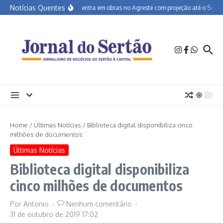
Ir para o conteúdo
Notícias Quentes
BR-232 entra em obras no Agreste com projeção até o Sertão
Home
/
Últimas Notícias
/
Biblioteca digital disponibiliza cinco
milhões de documentos
Últimas Notícias
Biblioteca digital disponibiliza
cinco milhões de documentos
Por
Antonio
Nenhum comentário
31 de outubro de 2019
17:02