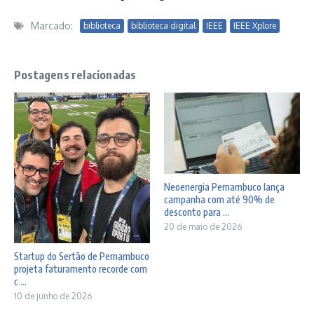
Marcado:
biblioteca
biblioteca digital
IEEE
IEEE Xplore
Postagens relacionadas
Neoenergia Pernambuco lança
campanha com até 90% de
desconto para ...
20 de maio de 2026
Startup do Sertão de Pernambuco
projeta faturamento recorde com
c ...
10 de junho de 2026