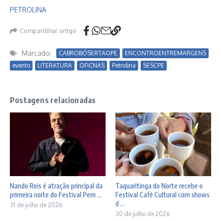
PETROLINA
Compartilhar artigo
Marcado:
CABROBÓSERTAOPE
ENCONTROENTREMARGENS
evento
LITERATURA
OFICNAS
Petrolina
SESCPE
Postagens relacionadas
Nando Reis é atração principal da
Taquaritinga do Norte recebe o
primeira noite do Festival Pern ...
Festival Café Cultural com shows
d ...
31 de julho de 2026
30 de julho de 2026