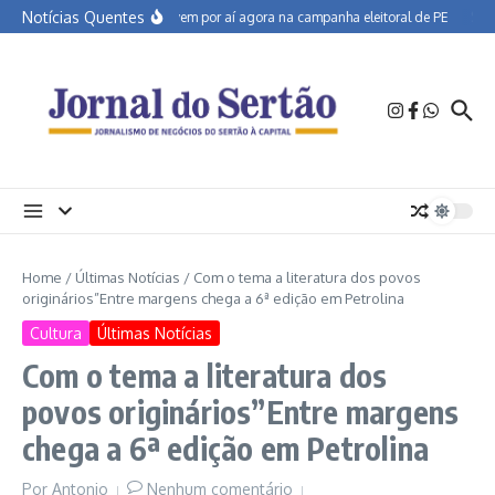
Ir para o conteúdo
Notícias Quentes
O que vem por aí agora na campanha eleitoral de PE
Semiá
Home
/
Últimas Notícias
/
Com o tema a literatura dos povos
originários”Entre margens chega a 6ª edição em Petrolina
Cultura
Últimas Notícias
Com o tema a literatura dos
povos originários”Entre margens
chega a 6ª edição em Petrolina
Por
Antonio
Nenhum comentário