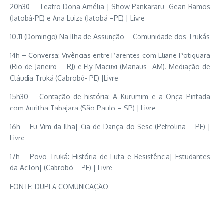
20h30 – Teatro Dona Amélia | Show Pankararu| Gean Ramos
(Jatobá-PE) e Ana Luiza (Jatobá –PE) | Livre
10.11 (Domingo) Na Ilha de Assunção – Comunidade dos Trukás
14h – Conversa: Vivências entre Parentes com Eliane Potiguara
(Rio de Janeiro – RJ) e Ely Macuxi (Manaus- AM). Mediação de
Cláudia Truká (Cabrobó- PE) |Livre
15h30 – Contação de história: A Kurumim e a Onça Pintada
com Auritha Tabajara (São Paulo – SP) | Livre
16h – Eu Vim da Ilha| Cia de Dança do Sesc (Petrolina – PE) |
Livre
17h – Povo Truká: História de Luta e Resistência| Estudantes
da Acilon| (Cabrobó – PE) | Livre
FONTE: DUPLA COMUNICAÇÃO