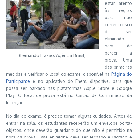
estar atento
às regras
para não
correr o risco
de ser
eliminado,
nem de
perder a
(Fernando Frazão/Agência Brasil)
prova. Uma
das primeiras
medidas é verificar o local do exame, disponível na
Página do
Participante
e no aplicativo do Enem, disponível para que
possa ser baixado nas plataformas Apple Store e Google
Play. O local de prova está no Cartão de Confirmação da
Inscrição.
No dia do exame, é preciso tomar alguns cuidados. Antes de
entrar na sala, os estudantes receberão um envelope porta-
objetos, onde deverão guardar tudo que não é permitido na
hora da prova. Esse envelope deve ser fechado e lacrado e