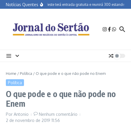
Ir para o conteúdo
Notícias Quentes
Agrinordeste terá entrada gratuita e reunirá 300 estandes em 
Home
/
Política
/
O que pode e o que não pode no Enem
Política
O que pode e o que não pode no
Enem
Por
Antonio
Nenhum comentário
2 de novembro de 2019
11:56