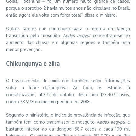
Goiás, Tocantins – foi um número muito grande de casos,
porque o sorotipo 2 havia muitos anos não circulava no Brasil,
então agora ele volta com força total”, disse o ministro.
Outros fatores que contribuem para o retorno da doença
transmitida pelo mosquito
Aedes aegypt
concentram-se no
aumento das chuvas em algumas regiões e também uma
menor prevenção.
Chikungunya e zika
O levantamento do ministério também reúne informações
sobre a febre chikungunya. Ao todo, os estados já
contabilizavam, até
12 de outubro
deste ano, 123.407 casos,
contra 78.978 do mesmo período em 2018.
Segundo o ministério, o índice de prevalência da infecção, que
também tem como transmissor o mosquito
Aedes aegypti
, é
bastante inferior ao da dengue: 58,7 casos a cada 100 mil
habitantes. Os estados do Rio
de Janeiro
(83.079) e do Rio