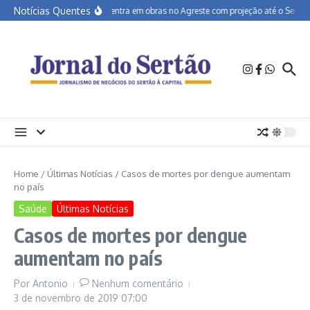
Ir para o conteúdo
Notícias Quentes
BR-232 entra em obras no Agreste com projeção até o Sertão
Home
/
Últimas Notícias
/
Casos de mortes por dengue aumentam
no país
Saúde
Últimas Notícias
Casos de mortes por dengue
aumentam no país
Por
Antonio
Nenhum comentário
3 de novembro de 2019
07:00