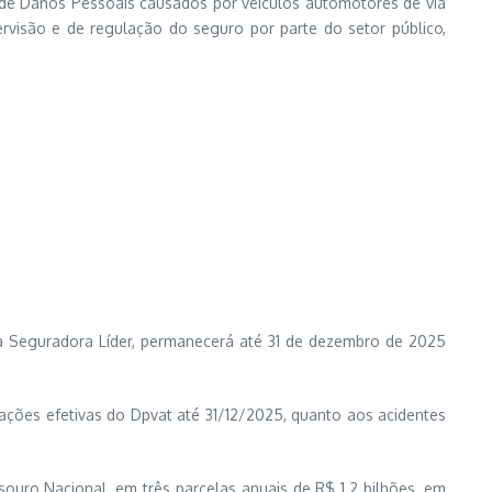
io de Danos Pessoais causados por veículos automotores de via
rvisão e de regulação do seguro por parte do setor público,
 a Seguradora Líder, permanecerá até 31 de dezembro de 2025
gações efetivas do Dpvat até 31/12/2025, quanto aos acidentes
ouro Nacional, em três parcelas anuais de R$ 1.2 bilhões, em