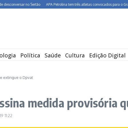
sconversar no Sertão
APA Petrolina tem três atletas convocados para o Grand P
ologia
Política
Saúde
Cultura
Edição Digital
ue extingue o Dpvat
ssina medida provisória q
019
11:22