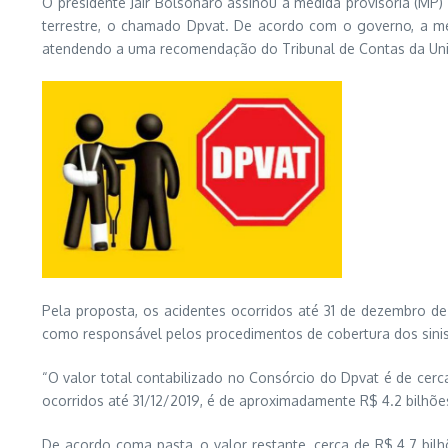
O presidente Jair Bolsonaro assinou a medida provisória (MP)
terrestre, o chamado Dpvat. De acordo com o governo, a med
atendendo a uma recomendação do Tribunal de Contas da Uni
Pela proposta, os acidentes ocorridos até 31 de dezembro d
como responsável pelos procedimentos de cobertura dos sinis
“O valor total contabilizado no Consórcio do Dpvat é de cerc
ocorridos até 31/12/2019, é de aproximadamente R$ 4.2 bilhõe
De acordo coma pasta, o valor restante, cerca de R$ 4.7 bil