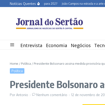
Ir para o conteúdo
Notícias Quentes
Semiárido em alerta para 2027
João Campos na estrada e a arte de de
Entrevista
Economia
Negócios
Tecn
Home
/
Política
/
Presidente Bolsonaro assina medida provisória q
Política
Presidente Bolsonaro a
Por
Antonio
Nenhum comentário
12 de novembro de 2