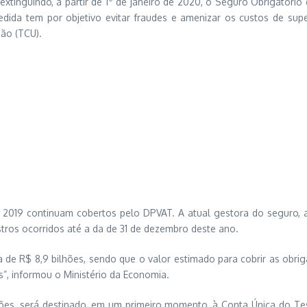
 extinguindo, a partir de 1º de janeiro de 2020, o Seguro Obrigatór
ida tem por objetivo evitar fraudes e amenizar os custos de supe
ão (TCU).
e 2019 continuam cobertos pelo DPVAT. A atual gestora do seguro,
tros ocorridos até a da de 31 de dezembro deste ano.
a de R$ 8,9 bilhões, sendo que o valor estimado para cobrir as obri
s”, informou o Ministério da Economia.
hões, será destinado, em um primeiro momento, à Conta Única do Tes