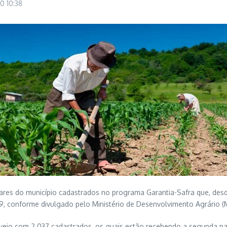
20
10:38
iliares do município cadastrados no programa Garantia-Safra que, des
19, conforme divulgado pelo Ministério de Desenvolvimento Agrário (
veio com 2.037 cadastrados, os quais estão recebendo a segunda pa