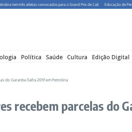
 tem três atletas convocados para o Grand Prix de Cali
Educação de Pernambuco
ologia
Política
Saúde
Cultura
Edição Digital
as do Garantia-Safra 2019 em Petrolina
ores recebem parcelas do 