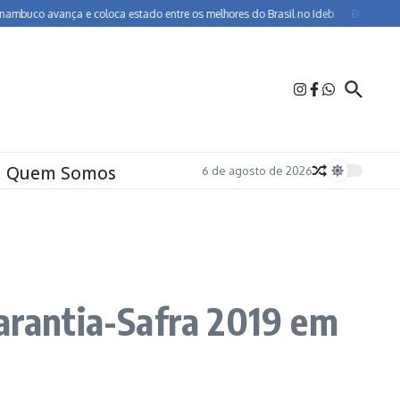
 avança e coloca estado entre os melhores do Brasil no Ideb
BR-232 entra em 
Quem Somos
6 de agosto de 2026
Garantia-Safra 2019 em