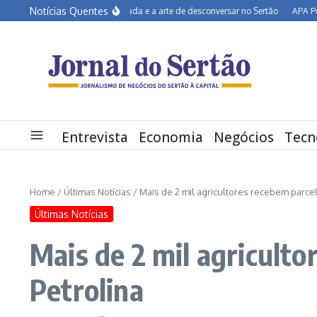
Ir para o conteúdo
Notícias Quentes
João Campos na estrada e a arte de desconversar no Sertão
APA Petrolina
Entrevista
Economia
Negócios
Tecn
Home
/
Últimas Notícias
/
Mais de 2 mil agricultores recebem parcel
Últimas Notícias
Mais de 2 mil agricult
Petrolina