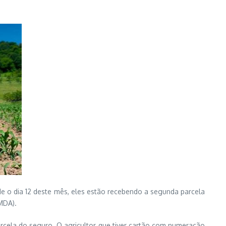
de o dia 12 deste mês, eles estão recebendo a segunda parcela
MDA).
rcela do seguro. O agricultor que tiver cartão com numeração