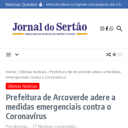
Ir para o conteúdo
Notícias Quentes
BR-232 entra em obras no Agreste com projeção até o Sertão
Home
/
Últimas Notícias
/
Prefeitura de Arcoverde adere a medidas
emergenciais contra o Coronavírus
Últimas Notícias
Prefeitura de Arcoverde adere a
medidas emergenciais contra o
Coronavírus
Por
Antonio
Nenhum comentário