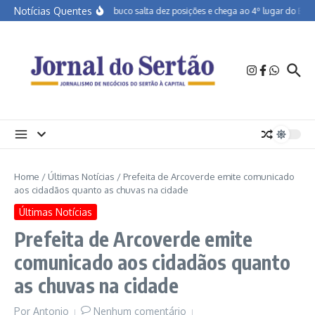
Ir para o conteúdo
Notícias Quentes
Pernambuco salta dez posições e chega ao 4º lugar do Brasil
Home
/
Últimas Notícias
/
Prefeita de Arcoverde emite comunicado
aos cidadãos quanto as chuvas na cidade
Últimas Notícias
Prefeita de Arcoverde emite
comunicado aos cidadãos quanto
as chuvas na cidade
Por
Antonio
Nenhum comentário