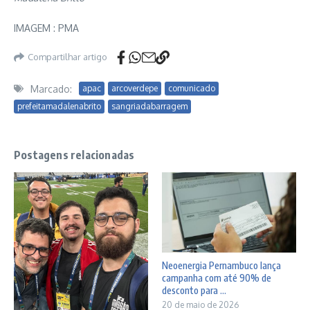
IMAGEM : PMA
Compartilhar artigo
Marcado:
apac
arcoverdepe
comunicado
prefeitamadalenabrito
sangriadabarragem
Postagens relacionadas
Neoenergia Pernambuco lança
campanha com até 90% de
desconto para ...
20 de maio de 2026