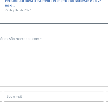
Pernambuco lidera crescimento econômico do Nordeste e é o 2º
maio ...
27 de julho de 2026
tórios são marcados com
*