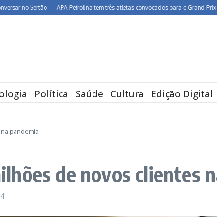
 no Sertão
APA Petrolina tem três atletas convocados para o Grand Prix de Cali
ologia
Política
Saúde
Cultura
Edição Digital
s na pandemia
lhões de novos clientes 
14