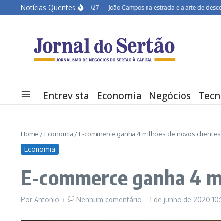
Ir para o conteúdo
Notícias Quentes
miárido em alerta para 2027
João Campos na estrada e a arte de desconversar
Entrevista
Economia
Negócios
Tecn
Home
/
Economia
/
E-commerce ganha 4 milhões de novos cliente
Economia
E-commerce ganha 4 mi
Por
Antonio
Nenhum comentário
1 de junho de 2020
10: