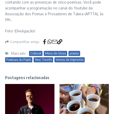
contando com as presenças de cinco poetisas. Você pode
acompanhar a programação no canal do Youtube da
Associação dos Poetas e Prosadores de Tabira (APTTA), às
19h.
Foto: (Divulgação)
Compartilhar artigo
Marcado:
Cultural
Mesa de Glosa
poesia
Poetisas do Pajeú
Sesc Triunfo
Versos de improviso
Postagens relacionadas