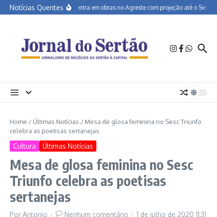
Ir para o conteúdo
Notícias Quentes
BR-232 entra em obras no Agreste com projeção até o Sertão
Home
/
Últimas Notícias
/
Mesa de glosa feminina no Sesc Triunfo
celebra as poetisas sertanejas
Cultura
Últimas Notícias
Mesa de glosa feminina no Sesc
Triunfo celebra as poetisas
sertanejas
Por
Antonio
Nenhum comentário
1 de julho de 2020
11:31