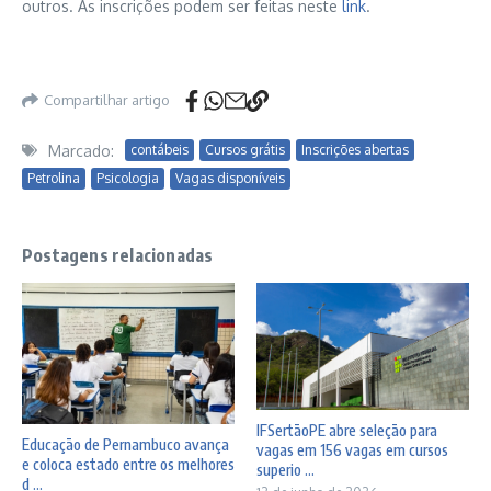
outros. As inscrições podem ser feitas neste
link
.
Compartilhar artigo
Marcado:
contábeis
Cursos grátis
Inscrições abertas
Petrolina
Psicologia
Vagas disponíveis
Postagens relacionadas
IFSertãoPE abre seleção para
Educação de Pernambuco avança
vagas em 156 vagas em cursos
e coloca estado entre os melhores
superio ...
d ...