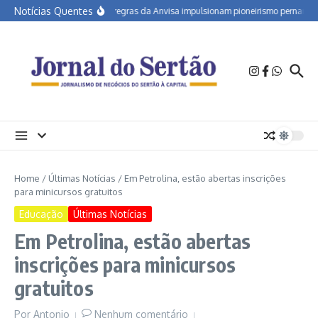
Ir para o conteúdo
Notícias Quentes
Novas regras da Anvisa impulsionam pioneirismo pernambuca
Home
/
Últimas Notícias
/
Em Petrolina, estão abertas inscrições
para minicursos gratuitos
Educação
Últimas Notícias
Em Petrolina, estão abertas
inscrições para minicursos
gratuitos
Por
Antonio
Nenhum comentário