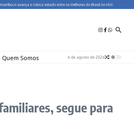
avança e coloca estado entre os melhores do Brasil no Ideb
BR-232 entra em o
Quem Somos
6 de agosto de 2026
familiares, segue para