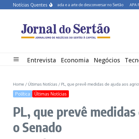
Ir para o conteúdo
Notícias Quentes
João Campos na estrada e a arte de desconversar no Sertão
APA Petrolina 
Entrevista
Economia
Negócios
Tecn
Home
/
Últimas Notícias
/
PL, que prevê medidas de ajuda aos agric
Política
Últimas Notícias
PL, que prevê medidas d
o Senado