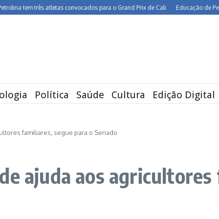
tem três atletas convocados para o Grand Prix de Cali
Educação de Pernambuco 
ologia
Política
Saúde
Cultura
Edição Digital
ultores familiares, segue para o Senado
e ajuda aos agricultores 