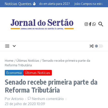
Ir para o conteúdo
Notícias Quentes
Semiárido em alerta para 2027
João Campos na estrada e 
Home
/
Últimas Notícias
/
Senado recebe primeira parte da
Reforma Tributária
Economia
Últimas Notícias
Senado recebe primeira parte da
Reforma Tributária
Por
Antonio
Nenhum comentário
23 de julho de 2020
10:09