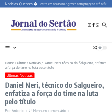
Ir para o conteúdo
Notícias Quentes
BR-232 entra em obras no Agreste com projeção até o Sertão
Home
/
Últimas Notícias
/
Daniel Neri, técnico do Salgueiro, enfatiza
a força do time na luta pelo título
Últimas Notícias
Daniel Neri, técnico do Salgueiro,
enfatiza a força do time na luta
pelo título
Por
Antonio
Nenhum comentário