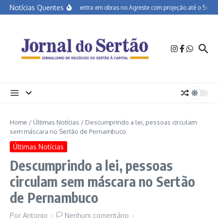
Ir para o conteúdo
Notícias Quentes
BR-232 entra em obras no Agreste com projeção até o Sertão
Home
/
Últimas Notícias
/
Descumprindo a lei, pessoas circulam
sem máscara no Sertão de Pernambuco
Últimas Notícias
Descumprindo a lei, pessoas
circulam sem máscara no Sertão
de Pernambuco
Por
Antonio
Nenhum comentário