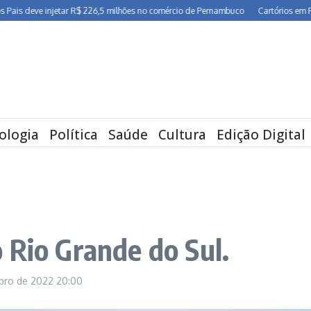
deve injetar R$ 226,5 milhões no comércio de Pernambuco
Cartórios em Pernamb
ologia
Política
Saúde
Cultura
Edição Digital
 Rio Grande do Sul.
mbro de 2022
20:00