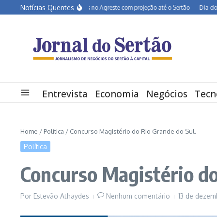
Ir para o conteúdo
Notícias Quentes
BR-232 entra em obras no Agreste com projeção até o Sertão
Dia dos Pais 
Entrevista
Economia
Negócios
Tecn
Home
/
Política
/
Concurso Magistério do Rio Grande do Sul.
Política
Concurso Magistério do
Por
Estevão Athaydes
Nenhum comentário
13 de deze