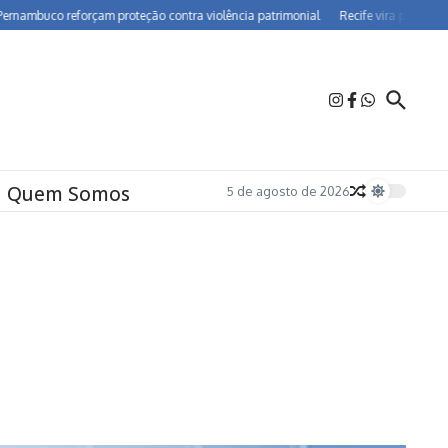
uco reforçam proteção contra violência patrimonial
Recife vira polo de farmac
Quem Somos
5 de agosto de 2026