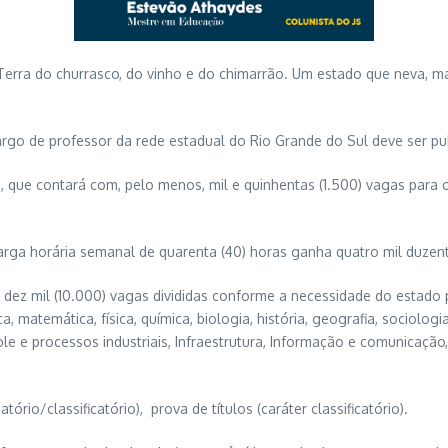
Terra do churrasco, do vinho e do chimarrão. Um estado que neva, m
rgo de professor da rede estadual do Rio Grande do Sul deve ser pu
, que contará com, pelo menos, mil e quinhentas (1.500) vagas para o
rga horária semanal de quarenta (40) horas ganha quatro mil duzento
s dez mil (10.000) vagas divididas conforme a necessidade do estado
ica, matemática, física, química, biologia, história, geografia, sociolo
trole e processos industriais, Infraestrutura, Informação e comunicaçã
ório/classificatório), prova de títulos (caráter classificatório).