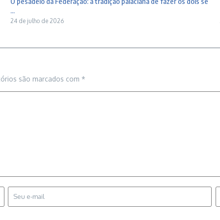
O pesadelo da Federação: a tradição palaciana de fazer os dois se
...
24 de julho de 2026
tórios são marcados com
*