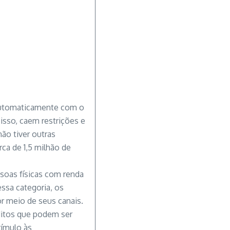
 automaticamente com o
sso, caem restrições e
não tiver outras
ca de 1,5 milhão de
ssoas físicas com renda
essa categoria, os
r meio de seus canais.
ditos que podem ser
tímulo às