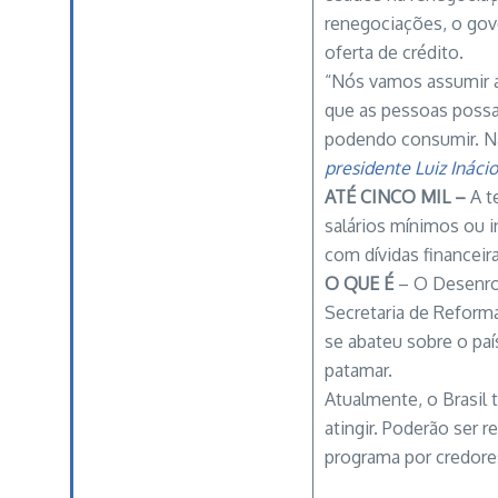
renegociações, o gove
oferta de crédito.
“Nós vamos assumir a
que as pessoas possam
podendo consumir. N
presidente Luiz Inácio
ATÉ CINCO MIL –
A t
salários mínimos ou i
com dívidas financeir
O QUE É
– O Desenrol
Secretaria de Reform
se abateu sobre o pa
patamar.
Atualmente, o Brasil 
atingir. Poderão ser 
programa por credores