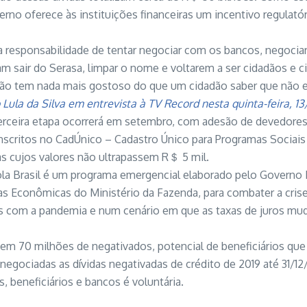
rno oferece às instituições financeiras um incentivo regulat
 responsabilidade de tentar negociar com os bancos, negocia
 sair do Serasa, limpar o nome e voltarem a ser cidadãos e ci
ão tem nada mais gostoso do que um cidadão saber que não 
 Lula da Silva em entrevista à TV Record nesta quinta-feira, 13
erceira etapa ocorrerá em setembro, com adesão de devedores
nscritos no CadÚnico – Cadastro Único para Programas Sociais
as cujos valores não ultrapassem R＄ 5 mil.
a Brasil é um programa emergencial elaborado pelo Governo 
as Econômicas do Ministério da Fazenda, para combater a cris
ís com a pandemia e num cenário em que as taxas de juros mu
tem 70 milhões de negativados, potencial de beneficiários qu
renegociadas as dívidas negativadas de crédito de 2019 até 31/1
, beneficiários e bancos é voluntária.