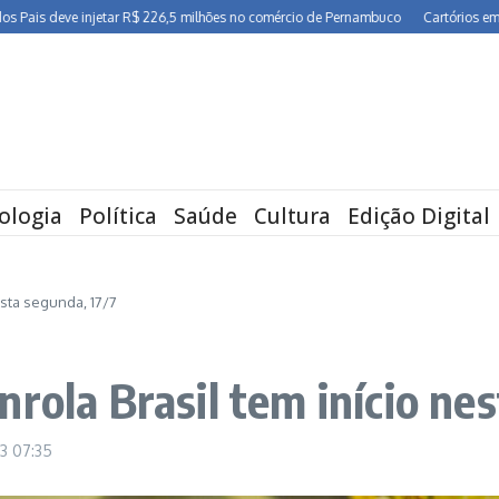
deve injetar R$ 226,5 milhões no comércio de Pernambuco
Cartórios em Pernamb
ologia
Política
Saúde
Cultura
Edição Digital
esta segunda, 17/7
rola Brasil tem início nes
23
07:35