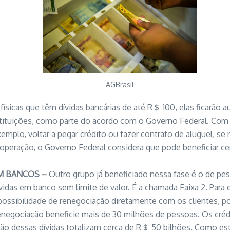
AGBrasil
físicas que têm dívidas bancárias de até R＄ 100, elas ficarão
tituições, como parte do acordo com o Governo Federal. Com i
emplo, voltar a pegar crédito ou fazer contrato de aluguel, se 
operação, o Governo Federal considera que pode beneficiar cer
M BANCOS –
Outro grupo já beneficiado nessa fase é o de pe
vidas em banco sem limite de valor. É a chamada Faixa 2. Para 
ossibilidade de renegociação diretamente com os clientes, po
enegociação beneficie mais de 30 milhões de pessoas. Os cré
ão dessas dívidas totalizam cerca de R＄ 50 bilhões. Como es