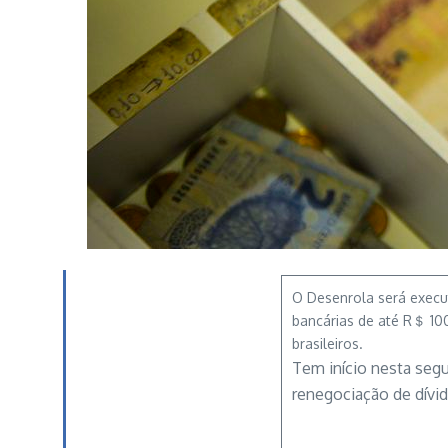
O Desenrola será execut
bancárias de até R＄ 100
brasileiros.
Tem início nesta segu
renegociação de dívid