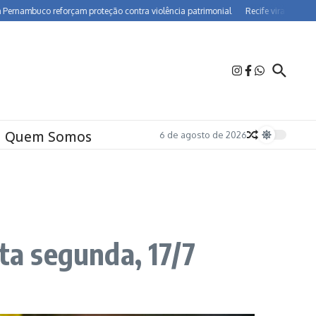
uco reforçam proteção contra violência patrimonial
Recife vira polo de farmac
Quem Somos
6 de agosto de 2026
ta segunda, 17/7