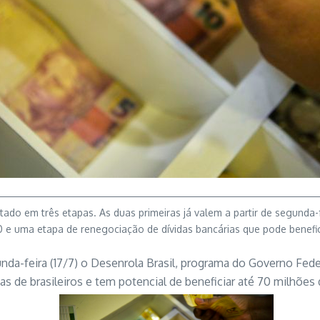
ado em três etapas. As duas primeiras já valem a partir de segunda-fe
 e uma etapa de renegociação de dívidas bancárias que pode benefic
nda-feira (17/7) o Desenrola Brasil, programa do Governo Federa
as de brasileiros e tem potencial de beneficiar até 70 milhões