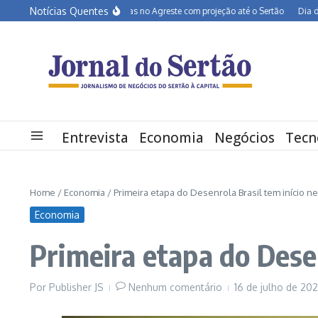
Ir para o conteúdo
Notícias Quentes
BR-232 entra em obras no Agreste com projeção até o Sertão
Dia dos Pais 
Entrevista
Economia
Negócios
Tecn
Home
/
Economia
/
Primeira etapa do Desenrola Brasil tem início n
Economia
Primeira etapa do Desen
Por
Publisher JS
Nenhum comentário
16 de julho de 20