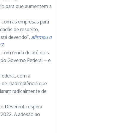
ório para que aumentem a
r com as empresas para
dadãs de respeito,
está devendo”,
afirmou o
/7
.
 com renda de até dois
 do Governo Federal – e
Federal, com a
e de inadimplência que
daram radicalmente de
e o Desenrola espera
2/2022. A adesão ao