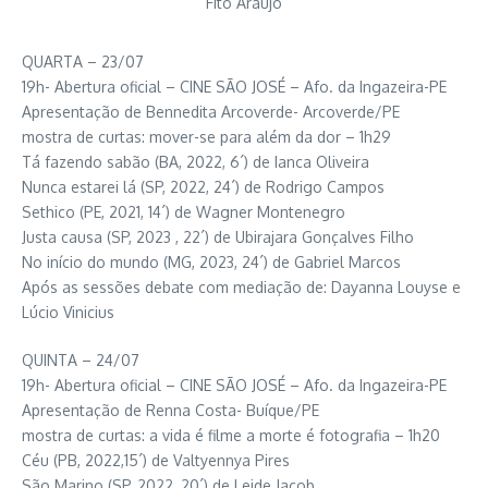
Fito Araujo
QUARTA – 23/07
19h- Abertura oficial – CINE SÃO JOSÉ – Afo. da Ingazeira-PE
Apresentação de Bennedita Arcoverde- Arcoverde/PE
mostra de curtas: mover-se para além da dor – 1h29
Tá fazendo sabão (BA, 2022, 6´) de Ianca Oliveira
Nunca estarei lá (SP, 2022, 24´) de Rodrigo Campos
Sethico (PE, 2021, 14´) de Wagner Montenegro
Justa causa (SP, 2023 , 22´) de Ubirajara Gonçalves Filho
No início do mundo (MG, 2023, 24´) de Gabriel Marcos
Após as sessões debate com mediação de: Dayanna Louyse e
Lúcio Vinicius
QUINTA – 24/07
19h- Abertura oficial – CINE SÃO JOSÉ – Afo. da Ingazeira-PE
Apresentação de Renna Costa- Buíque/PE
mostra de curtas: a vida é filme a morte é fotografia – 1h20
Céu (PB, 2022,15´) de Valtyennya Pires
São Marino (SP, 2022, 20´) de Leide Jacob