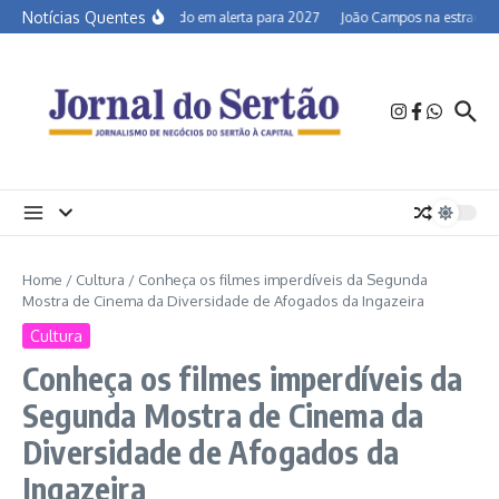
Ir para o conteúdo
Notícias Quentes
Semiárido em alerta para 2027
João Campos na estrada e a
Home
/
Cultura
/
Conheça os filmes imperdíveis da Segunda
Mostra de Cinema da Diversidade de Afogados da Ingazeira
Cultura
Conheça os filmes imperdíveis da
Segunda Mostra de Cinema da
Diversidade de Afogados da
Ingazeira