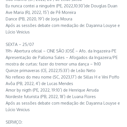
Eu nunca contei a ninguém (PE, 2022,10:30´)de Douglas Duan
Ave Maria (RJ, 2022, 15´) de Pê Moreira
Dance (PB, 2020, 19´) de Jorja Moura
Após as sessões debate com mediação de: Dayanna Louyse e
Lúcio Vinicius
SEXTA – 25/07
19h- Abertura oficial – CINE SÃO JOSÉ – Afo. da Ingazeira-PE
Apresentação de Palloma Sales – Afogados da Ingazeira/PE
mostra de curtas: fazer do tremor uma dança – 1h10
Quinze primaveras (CE, 2022,15:33´) de Leão Neto
No reflexo do meu nome (SC, 2023,17´) de Sillas H e Vini Poffo
Avôa (PB, 2022, 4´) de Lucas Mendes
Amor by nigth (PE, 2022, 19:10´) de Henrique Arruda
Nordeste futurista (PB, 2022, 18´) de Luana Flores
Após as sessões debate com mediação de: Dayanna Louyse e
Lúcio Vinicius
SERVIÇO: