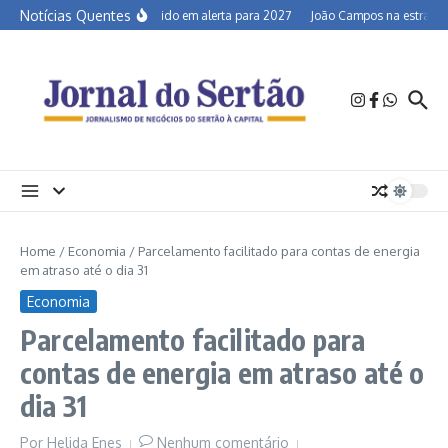
Ir para o conteúdo
Notícias Quentes
Semiárido em alerta para 2027
João Campos na estrada e 
Home
/
Economia
/
Parcelamento facilitado para contas de energia
em atraso até o dia 31
Economia
Parcelamento facilitado para
contas de energia em atraso até o
dia 31
Por
Helida Enes
Nenhum comentário