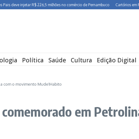
 injetar R$ 226,5 milhões no comércio de Pernambuco
Cartórios em Pernambuco 
ologia
Política
Saúde
Cultura
Edição Digital
na com o movimento Mude1Habito
é comemorado em Petroli