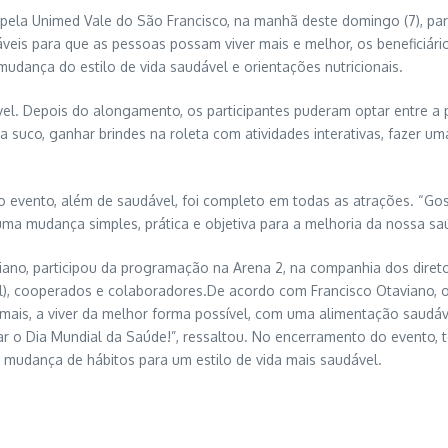
o pela Unimed Vale do São Francisco, na manhã deste domingo (7), p
eis para que as pessoas possam viver mais e melhor, os beneficiári
a mudança do estilo de vida saudável e orientações nutricionais.
l. Depois do alongamento, os participantes puderam optar entre a prá
a suco, ganhar brindes na roleta com atividades interativas, fazer u
 o evento, além de saudável, foi completo em todas as atrações. “Goste
ma mudança simples, prática e objetiva para a melhoria da nossa sa
iano, participou da programação na Arena 2, na companhia dos direto
cial), cooperados e colaboradores.De acordo com Francisco Otaviano
mais, a viver da melhor forma possível, com uma alimentação saudável
rar o Dia Mundial da Saúde!”, ressaltou. No encerramento do event
mudança de hábitos para um estilo de vida mais saudável.