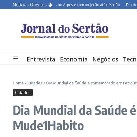
Ir para o conteúdo
Notícias Quentes
BR-232 entra em obras no Agreste com projeção até o Sertão
Dia dos Pais deve
Entrevista
Economia
Negócios
Tecn
Home
/
Cidades
/
Dia Mundial da Saúde é comemorado em Petroli
Cidades
Dia Mundial da Saúde 
Mude1Habito