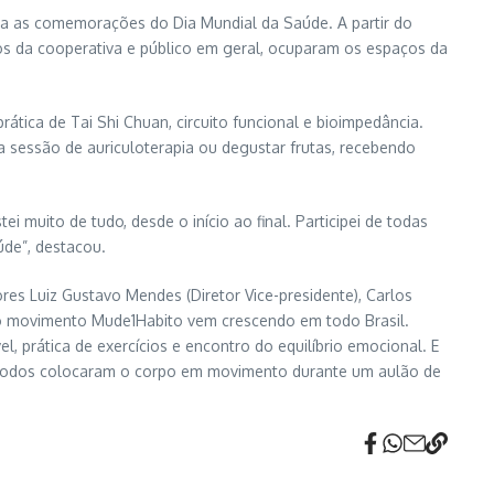
ara as comemorações do Dia Mundial da Saúde. A partir do
os da cooperativa e público em geral, ocuparam os espaços da
tica de Tai Shi Chuan, circuito funcional e bioimpedância.
ma sessão de auriculoterapia ou degustar frutas, recebendo
i muito de tudo, desde o início ao final. Participei de todas
úde”, destacou.
res Luiz Gustavo Mendes (Diretor Vice-presidente), Carlos
, o movimento Mude1Habito vem crescendo em todo Brasil.
, prática de exercícios e encontro do equilíbrio emocional. E
o, todos colocaram o corpo em movimento durante um aulão de