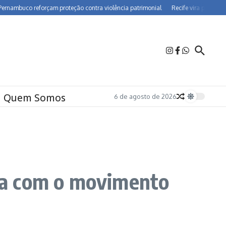
reforçam proteção contra violência patrimonial
Recife vira polo de farmacovig
Quem Somos
6 de agosto de 2026
na com o movimento