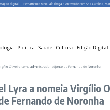
igital
Pernambuco Meu País chega a Arcoverde com Ana Carolina, Maria Rita, 
ologia
Política
Saúde
Cultura
Edição Digital
irgílio Oliveira como administrador adjunto de Fernando de Noronha
l Lyra a nomeia Virgílio O
 de Fernando de Noronha