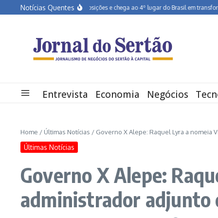
Ir para o conteúdo
Notícias Quentes
Pernambuco salta dez posições e chega ao 4º lugar do Brasil em transformação d
Entrevista
Economia
Negócios
Tecn
Home
/
Últimas Notícias
/
Governo X Alepe: Raquel Lyra a nomeia V
Últimas Notícias
Governo X Alepe: Raque
administrador adjunto