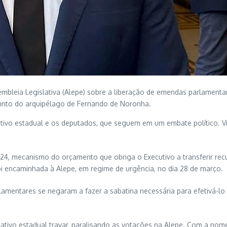
bleia Legislativa (Alepe) sobre a liberação de emendas parlament
djunto do arquipélago de Fernando de Noronha.
vo estadual e os deputados, que seguem em um embate político. Virgí
4, mecanismo do orçamento que obriga o Executivo a transferir recu
 foi encaminhada à Alepe, em regime de urgência, no dia 28 de março.
mentares se negaram a fazer a sabatina necessária para efetivá-lo 
ativo estadual travar, paralisando as votações na Alepe. Com a nome