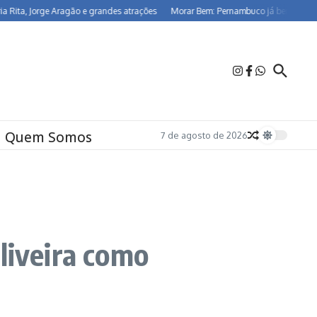
Jorge Aragão e grandes atrações
Morar Bem: Pernambuco já beneficia 26,5 mil 
Quem Somos
7 de agosto de 2026
liveira como