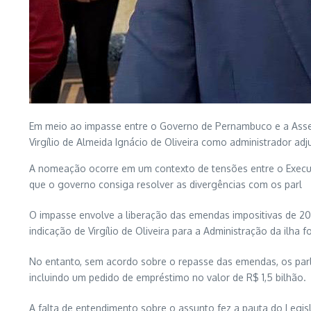
Em meio ao impasse entre o Governo de Pernambuco e a Assem
Virgílio de Almeida Ignácio de Oliveira como administrador a
A nomeação ocorre em um contexto de tensões entre o Executi
que o governo consiga resolver as divergências com os parl
O impasse envolve a liberação das emendas impositivas de 202
indicação de Virgílio de Oliveira para a Administração da ilha
No entanto, sem acordo sobre o repasse das emendas, os parla
incluindo um pedido de empréstimo no valor de R$ 1,5 bilhão.
A falta de entendimento sobre o assunto fez a pauta do Legisl