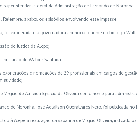
do superintendente geral da Administração de Fernando de Noronha.
o. Relembre, abaixo, os episódios envolvendo esse impasse:
eirôa, foi exonerada e a governadora anunciou o nome do biólogo Wal
ssão de Justiça da Alepe;
da indicação de Walber Santana;
 as exonerações e nomeações de 29 profissionais em cargos de gestã
 atividade;
o Virgílio de Almeida Ignácio de Oliveira como nome para administr
ndo de Noronha, José Aglailson Queralvares Neto, foi publicada no Di
itou à Alepe a realização da sabatina de Virgílio Oliveira, indicado pa