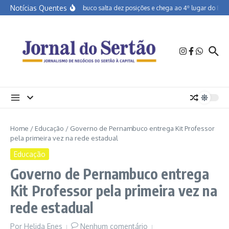
Ir para o conteúdo
Notícias Quentes
Pernambuco salta dez posições e chega ao 4º lugar do Brasil
Home
/
Educação
/
Governo de Pernambuco entrega Kit Professor
pela primeira vez na rede estadual
Educação
Governo de Pernambuco entrega
Kit Professor pela primeira vez na
rede estadual
Por
Helida Enes
Nenhum comentário