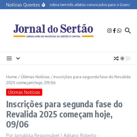
Ir para o conteúdo
Notícias Quentes
APA Petrolina tem três atletas convocados para o Grand Prix d
Home
/
Últimas Notícias
/
Inscrições para segunda fase do Revalida
2025 começam hoje, 09/06
Últimas Notícias
Inscrições para segunda fase do
Revalida 2025 começam hoje,
09/06
Por
Jornalista Responsável | Adriano Roberto