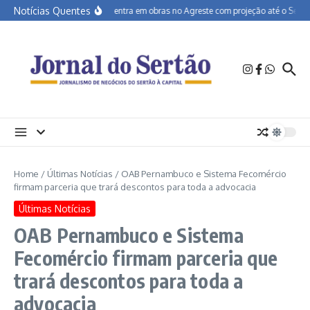
Ir para o conteúdo
Notícias Quentes
BR-232 entra em obras no Agreste com projeção até o Sertão
Home
/
Últimas Notícias
/
OAB Pernambuco e Sistema Fecomércio
firmam parceria que trará descontos para toda a advocacia
Últimas Notícias
OAB Pernambuco e Sistema
Fecomércio firmam parceria que
trará descontos para toda a
advocacia