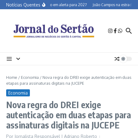
Ir para o conteúdo
Notícias Quentes
Semiárido em alerta para 2027
João Campos na estrada e a 
Home
/
Economia
/
Nova regra do DREI exige autenticação em duas
etapas para assinaturas digitais na JUCEPE
Economia
Nova regra do DREI exige
autenticação em duas etapas para
assinaturas digitais na JUCEPE
Por
Jornalista Responsável | Adriano Roberto