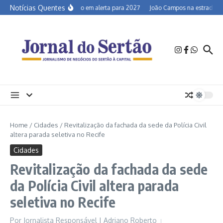
Ir para o conteúdo
Notícias Quentes
Semiárido em alerta para 2027
João Campos na estrada e a 
Home
/
Cidades
/
Revitalização da fachada da sede da Polícia Civil
altera parada seletiva no Recife
Cidades
Revitalização da fachada da sede
da Polícia Civil altera parada
seletiva no Recife
Por
Jornalista Responsável | Adriano Roberto