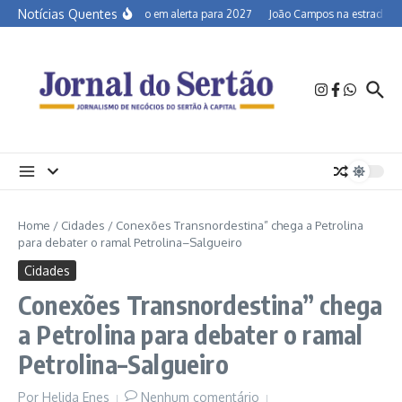
Ir para o conteúdo
Notícias Quentes
Semiárido em alerta para 2027
João Campos na estrada e a 
Home
/
Cidades
/
Conexões Transnordestina” chega a Petrolina
para debater o ramal Petrolina–Salgueiro
Cidades
Conexões Transnordestina” chega
a Petrolina para debater o ramal
Petrolina–Salgueiro
Por
Helida Enes
Nenhum comentário