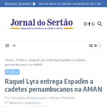
Ir para o conteúdo
Notícias Quentes
BR-232 entra em obras no Agreste com projeção até o Sertão
Home
/
Política
/
Raquel Lyra entrega Espadim a cadetes
pernambucanos na AMAN
Política
Raquel Lyra entrega Espadim a
cadetes pernambucanos na AMAN
Por
Jornalista Responsável | Adriano Roberto
Nenhum comentário