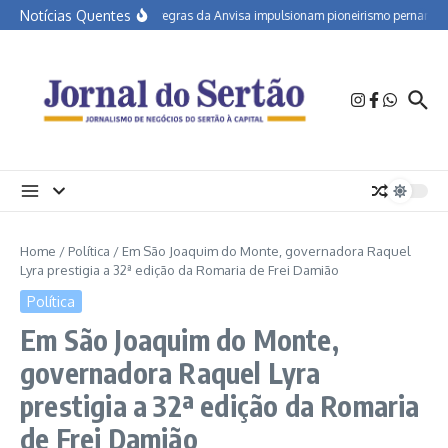
Ir para o conteúdo
Notícias Quentes
Novas regras da Anvisa impulsionam pioneirismo pernambuca
Home
/
Política
/
Em São Joaquim do Monte, governadora Raquel
Lyra prestigia a 32ª edição da Romaria de Frei Damião
Política
Em São Joaquim do Monte,
governadora Raquel Lyra
prestigia a 32ª edição da Romaria
de Frei Damião