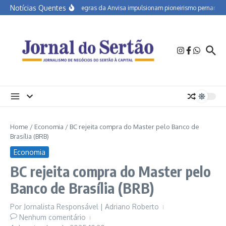
Ir para o conteúdo
Notícias Quentes
Novas regras da Anvisa impulsionam pioneirismo pernambuca
Home
/
Economia
/
BC rejeita compra do Master pelo Banco de
Brasília (BRB)
Economia
BC rejeita compra do Master pelo
Banco de Brasília (BRB)
Por
Jornalista Responsável | Adriano Roberto
Nenhum comentário