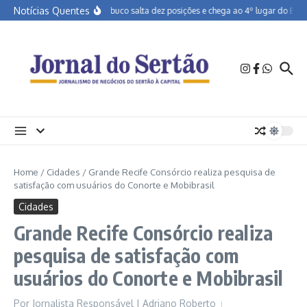
Ir para o conteúdo
Notícias Quentes
Pernambuco salta dez posições e chega ao 4º lugar do Brasil
Home
/
Cidades
/
Grande Recife Consórcio realiza pesquisa de
satisfação com usuários do Conorte e Mobibrasil
Cidades
Grande Recife Consórcio realiza
pesquisa de satisfação com
usuários do Conorte e Mobibrasil
Por
Jornalista Responsável | Adriano Roberto