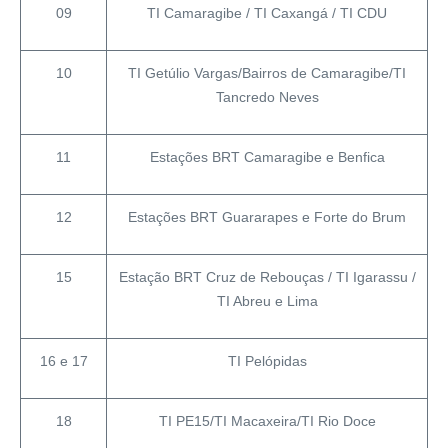
09
TI Camaragibe / TI Caxangá / TI CDU
10
TI Getúlio Vargas/Bairros de Camaragibe/TI
Tancredo Neves
11
Estações BRT Camaragibe e Benfica
12
Estações BRT Guararapes e Forte do Brum
15
Estação BRT Cruz de Rebouças / TI Igarassu /
TI Abreu e Lima
16 e 17
TI Pelópidas
18
TI PE15/TI Macaxeira/TI Rio Doce