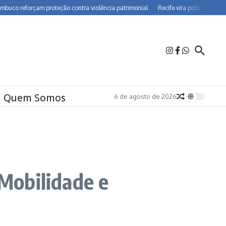
eforçam proteção contra violência patrimonial
Recife vira polo de farmacovigi
Quem Somos
6 de agosto de 2026
Mobilidade e