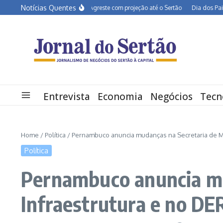
Ir para o conteúdo
Notícias Quentes
R-232 entra em obras no Agreste com projeção até o Sertão
Dia dos Pais deve 
Entrevista
Economia
Negócios
Tecn
Home
/
Política
/
Pernambuco anuncia mudanças na Secretaria de Mo
Política
Pernambuco anuncia mu
Infraestrutura e no DE