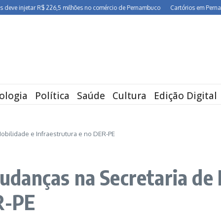
injetar R$ 226,5 milhões no comércio de Pernambuco
Cartórios em Pernambuco r
ologia
Política
Saúde
Cultura
Edição Digital
bilidade e Infraestrutura e no DER-PE
danças na Secretaria de 
R-PE