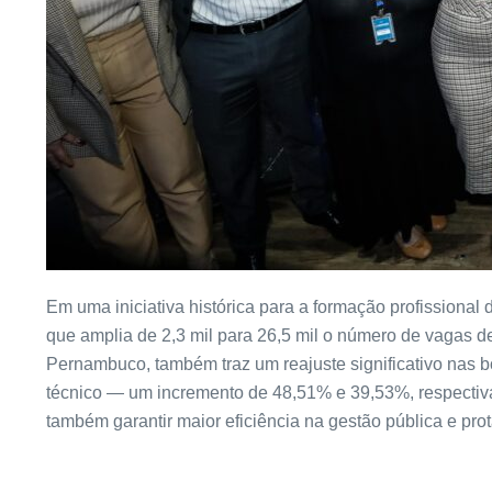
Em uma iniciativa histórica para a formação profissiona
que amplia de 2,3 mil para 26,5 mil o número de vagas de
Pernambuco, também traz um reajuste significativo nas b
técnico — um incremento de 48,51% e 39,53%, respectivam
também garantir maior eficiência na gestão pública e pro