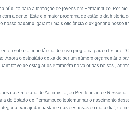
ica pública para a formação de jovens em Pernambuco. Por meio
har com a gente. Este é o maior programa de estágio da históri
o nosso trabalho, garantir mais eficiência e oxigenar o nosso t
omentou sobre a importância do novo programa para o Estado. 
ação. Agora o estagiário deixa de ser um número orçamentário p
ntitativo de estagiários e também no valor das bolsas”, afirm
anos da Secretaria de Administração Penitenciária e Ressocia
giária do Estado de Pernambuco testemunhar o nascimento des
ategoria. Vai ajudar bastante nas despesas do dia a dia”, come