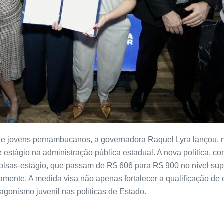
l de jovens pernambucanos, a governadora Raquel Lyra lançou, n
 estágio na administração pública estadual. A nova política, c
olsas-estágio, que passam de R$ 606 para R$ 900 no nível sup
ente. A medida visa não apenas fortalecer a qualificação de e
tagonismo juvenil nas políticas de Estado.