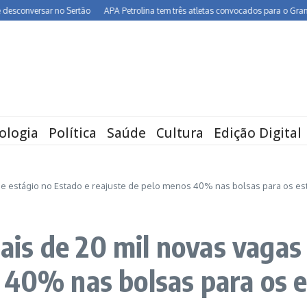
ersar no Sertão
APA Petrolina tem três atletas convocados para o Grand Prix de
ologia
Política
Saúde
Cultura
Edição Digital
e estágio no Estado e reajuste de pelo menos 40% nas bolsas para os e
s de 20 mil novas vagas 
 40% nas bolsas para os 