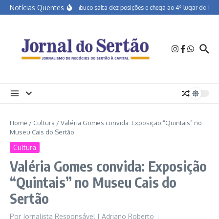
Ir para o conteúdo
Notícias Quentes
Pernambuco salta dez posições e chega ao 4º lugar do Brasi
Home
/
Cultura
/
Valéria Gomes convida: Exposição “Quintais” no
Museu Cais do Sertão
Cultura
Valéria Gomes convida: Exposição
“Quintais” no Museu Cais do
Sertão
Por
Jornalista Responsável | Adriano Roberto