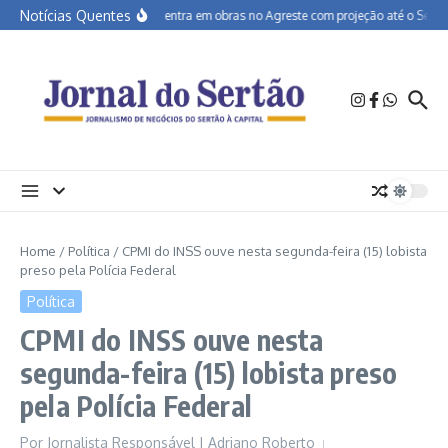
Ir para o conteúdo
Notícias Quentes
BR-232 entra em obras no Agreste com projeção até o Sertão
Home
/
Política
/
CPMI do INSS ouve nesta segunda-feira (15) lobista
preso pela Polícia Federal
Política
CPMI do INSS ouve nesta
segunda-feira (15) lobista preso
pela Polícia Federal
Por
Jornalista Responsável | Adriano Roberto