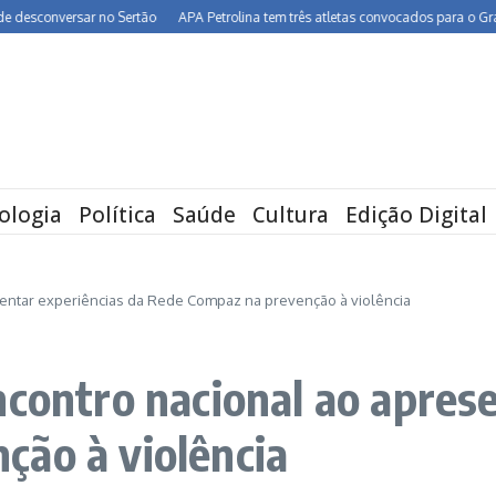
nversar no Sertão
APA Petrolina tem três atletas convocados para o Grand Prix 
ologia
Política
Saúde
Cultura
Edição Digital
sentar experiências da Rede Compaz na prevenção à violência
ncontro nacional ao aprese
ção à violência