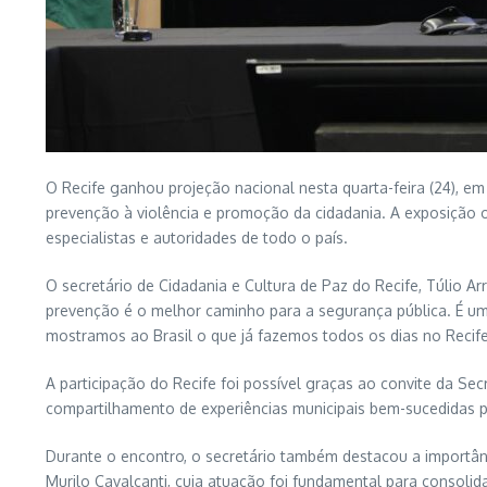
O Recife ganhou projeção nacional nesta quarta-feira (24), em
prevenção à violência e promoção da cidadania. A exposição o
especialistas e autoridades de todo o país.
O secretário de Cidadania e Cultura de Paz do Recife, Túlio 
prevenção é o melhor caminho para a segurança pública. É um
mostramos ao Brasil o que já fazemos todos os dias no Recife
A participação do Recife foi possível graças ao convite da Secr
compartilhamento de experiências municipais bem-sucedidas par
Durante o encontro, o secretário também destacou a importânc
Murilo Cavalcanti, cuja atuação foi fundamental para consoli