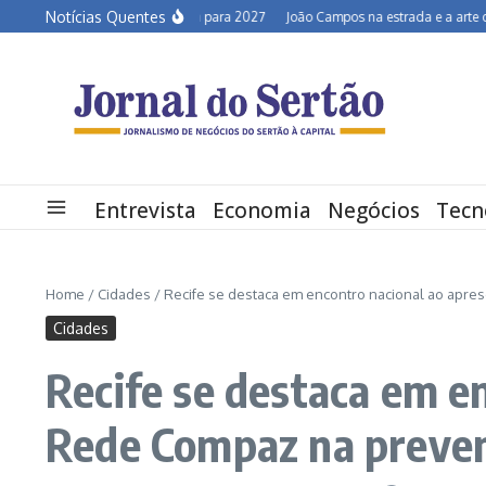
Ir para o conteúdo
Notícias Quentes
Semiárido em alerta para 2027
João Campos na estrada e a arte de desco
Entrevista
Economia
Negócios
Tecn
Home
/
Cidades
/
Recife se destaca em encontro nacional ao apre
Cidades
Recife se destaca em e
Rede Compaz na preven