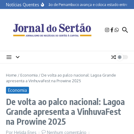
Ir para o conteúdo
Notícias Quentes
Educação de Pernambuco avança e coloca estado entre os mel
Home
/
Economia
/
De volta ao palco nacional: Lagoa Grande
apresenta a VinhuvaFest na Prowine 2025
Economia
De volta ao palco nacional: Lagoa
Grande apresenta a VinhuvaFest
na Prowine 2025
Por
Helida Enes
Nenhum comentário